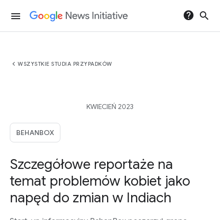
help
search
menu
chevron_left
WSZYSTKIE STUDIA PRZYPADKÓW
KWIECIEŃ 2023
BEHANBOX
Szczegółowe reportaże na
temat problemów kobiet jako
napęd do zmian w Indiach