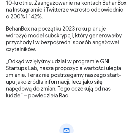
10-krotnie. Zaangażowanie na kontach BehanBox
na Instagramie i Twitterze wzrosło odpowiednio
o 200% i 142%.
BehanBox na początku 2023 roku planuje
wdrożyć model subskrypcji, który generowałby
przychody i w bezpośredni sposób angażował
czytelników.
„Odkąd wzięłyśmy udział w programie GNI
Startups Lab, nasza propozycja wartości uległa
zmianie. Teraz nie postrzegamy naszego start-
upu jako źródła informacji, lecz jako siłę
napędową do zmian. Tego oczekują od nas
ludzie” – powiedziała Rao.
mail