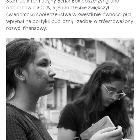
Start-up informacyjny BehanBox poszerzył grono
odbiorców o 300%, a jednocześnie zwiększył
świadomość społeczeństwa w kwestii nierówności płci,
wpłynął na politykę publiczną i zadbał o zrównoważony
rozwój finansowy.