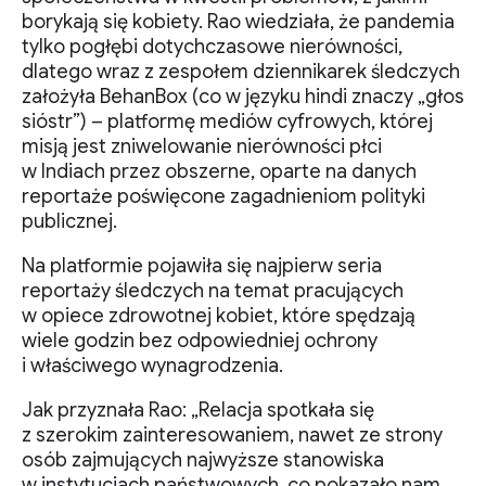
borykają się kobiety. Rao wiedziała, że pandemia
tylko pogłębi dotychczasowe nierówności,
dlatego wraz z zespołem dziennikarek śledczych
założyła BehanBox (co w języku hindi znaczy „głos
sióstr”) – platformę mediów cyfrowych, której
misją jest zniwelowanie nierówności płci
w Indiach przez obszerne, oparte na danych
reportaże poświęcone zagadnieniom polityki
publicznej.
Na platformie pojawiła się najpierw seria
reportaży śledczych na temat pracujących
w opiece zdrowotnej kobiet, które spędzają
wiele godzin bez odpowiedniej ochrony
i właściwego wynagrodzenia.
Jak przyznała Rao: „Relacja spotkała się
z szerokim zainteresowaniem, nawet ze strony
osób zajmujących najwyższe stanowiska
w instytucjach państwowych, co pokazało nam,