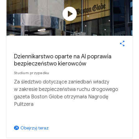
play_circle
Dziennikarstwo oparte na AI poprawia
bezpieczeństwo kierowców
Studium przypadku
Za śledztwo dotyczące zaniedbań władzy
w zakresie bezpieczeństwa ruchu drogowego
gazeta Boston Globe otrzymała Nagrodę
Pulitzera
Obejrzyj teraz
arrow_outward