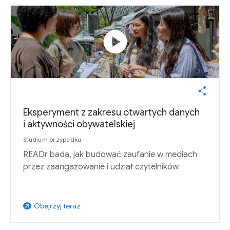
play_circle
Eksperyment z zakresu otwartych danych
i aktywności obywatelskiej
Studium przypadku
READr bada, jak budować zaufanie w mediach
przez zaangażowanie i udział czytelników
Obejrzyj teraz
arrow_outward