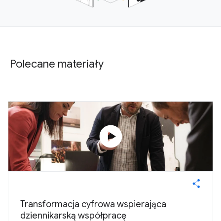
Polecane materiały
play_circle
Transformacja cyfrowa wspierająca
dziennikarską współpracę