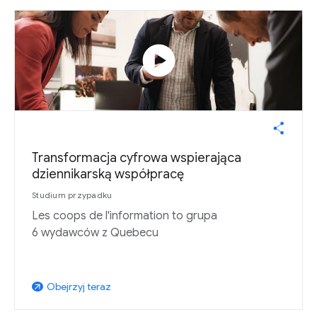
play_circle
Transformacja cyfrowa wspierająca
dziennikarską współpracę
Studium przypadku
Les coops de l'information to grupa
6 wydawców z Quebecu
Obejrzyj teraz
arrow_outward