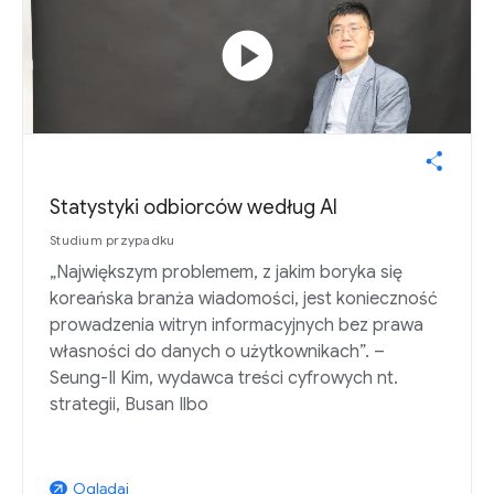
play_circle
Statystyki odbiorców według AI
Studium przypadku
„Największym problemem, z jakim boryka się
koreańska branża wiadomości, jest konieczność
prowadzenia witryn informacyjnych bez prawa
własności do danych o użytkownikach”. –
Seung-Il Kim, wydawca treści cyfrowych nt.
strategii, Busan Ilbo
Oglądaj
arrow_outward