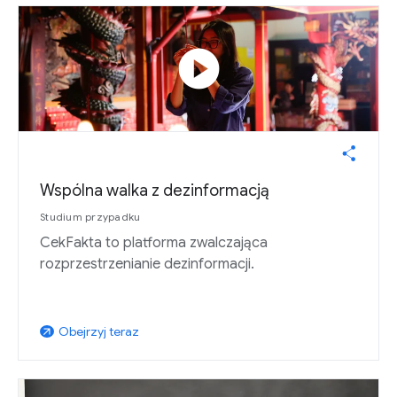
play_circle
Wspólna walka z dezinformacją
Studium przypadku
CekFakta to platforma zwalczająca
rozprzestrzenianie dezinformacji.
Obejrzyj teraz
arrow_outward