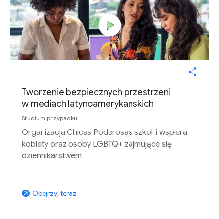
play_circle
Tworzenie bezpiecznych przestrzeni
w mediach latynoamerykańskich
Studium przypadku
Organizacja Chicas Poderosas szkoli i wspiera
kobiety oraz osoby LGBTQ+ zajmujące się
dziennikarstwem
Obejrzyj teraz
arrow_outward