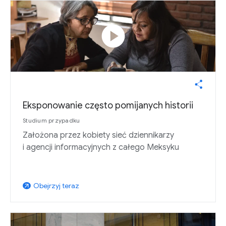
play_circle
Eksponowanie często pomijanych historii
Studium przypadku
Założona przez kobiety sieć dziennikarzy
i agencji informacyjnych z całego Meksyku
Obejrzyj teraz
arrow_outward