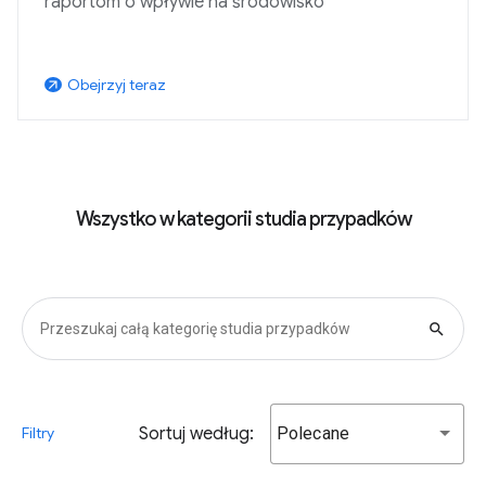
raportom o wpływie na środowisko
Obejrzyj teraz
arrow_outward
Wszystko w kategorii studia przypadków
search
Sortuj według:
Polecane
Filtry