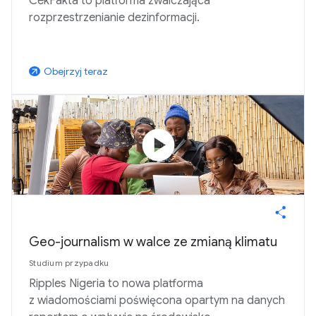
CekFakta to platforma zwalczająca
rozprzestrzenianie dezinformacji.
Obejrzyj teraz
arrow_outward
play_circle
Geo-journalism w walce ze zmianą klimatu
Studium przypadku
Ripples Nigeria to nowa platforma
z wiadomościami poświęcona opartym na danych