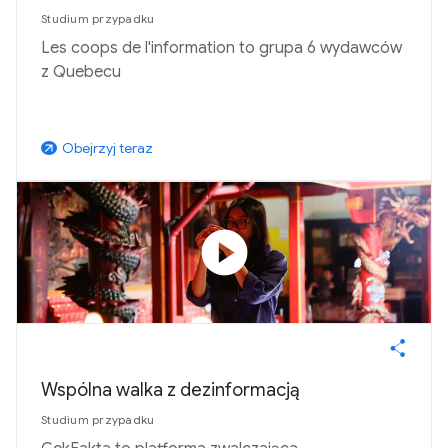
Studium przypadku
Les coops de l'information to grupa 6 wydawców
z Quebecu
Obejrzyj teraz
arrow_outward
play_circle
Wspólna walka z dezinformacją
Studium przypadku