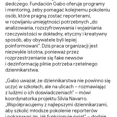
śledczego. Fundación Gabo oferuje programy
i mentoring, żeby pomagać kolejnemu pokoleniu
osób, które pragną zostać reporterami,
w rozwijaniu umiejętności potrzebnych „do
analizowania, rozszyfrowywania i wyjaśniania
rzeczywistości w dokładny, etyczny i kreatywny
sposób, aby obywatele byli lepiej
poinformowani”. Dziś praca organizacji jest
niezwykle istotna, ponieważ przez
rozprzestrzenianie się fake newsów
i dezinformację pilnie potrzeba rzetelnego
dziennikarstwa.
„Gabo uważał, że dziennikarstwa nie powinno się
uczyć w szkołach, ale na ulicach – rozmawiając
z ludźmi o ich doświadczeniach” – mówi
koordynatorka projektu Silvia Navarro.
„Współpracujemy z najlepszymi dziennikarzami,
aby szkolić młodsze pokolenie reporterów
i pokazywać im, jak funkcjonuje świat” – dodaje.