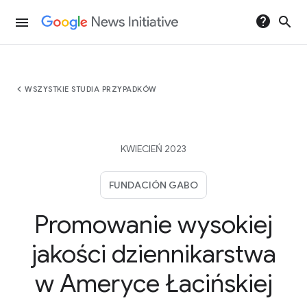
help
search
menu
chevron_left
WSZYSTKIE STUDIA PRZYPADKÓW
KWIECIEŃ 2023
FUNDACIÓN GABO
Promowanie wysokiej
jakości dziennikarstwa
w Ameryce Łacińskiej