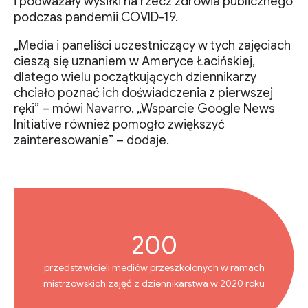
i podważały wysiłki na rzecz zdrowia publicznego
podczas pandemii COVID-19.
„Media i paneliści uczestniczący w tych zajęciach
cieszą się uznaniem w Ameryce Łacińskiej,
dlatego wielu początkujących dziennikarzy
chciało poznać ich doświadczenia z pierwszej
ręki” – mówi Navarro. „Wsparcie Google News
Initiative również pomogło zwiększyć
zainteresowanie” – dodaje.
200
przedstawicieli mediów przeszkolonych w ramach
mistrzowskich zajęć z dziennikarstwa w 2020 roku