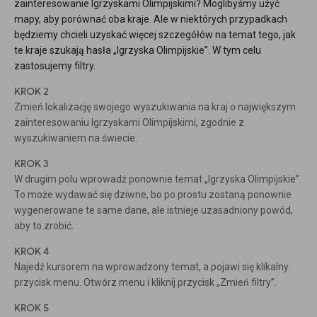
zainteresowanie Igrzyskami Olimpijskimi? Moglibyśmy użyć
mapy, aby porównać oba kraje. Ale w niektórych przypadkach
będziemy chcieli uzyskać więcej szczegółów na temat tego, jak
te kraje szukają hasła „Igrzyska Olimpijskie”. W tym celu
zastosujemy filtry.
KROK 2
Zmień lokalizację swojego wyszukiwania na kraj o największym
zainteresowaniu Igrzyskami Olimpijskimi, zgodnie z
wyszukiwaniem na świecie.
KROK 3
W drugim polu wprowadź ponownie temat „Igrzyska Olimpijskie”.
To może wydawać się dziwne, bo po prostu zostaną ponownie
wygenerowane te same dane, ale istnieje uzasadniony powód,
aby to zrobić.
KROK 4
Najedź kursorem na wprowadzony temat, a pojawi się klikalny
przycisk menu. Otwórz menu i kliknij przycisk „Zmień filtry”.
KROK 5