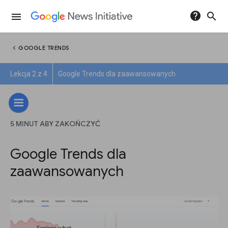
help
search
menu
chevron_left
GOOGLE TRENDS
Lekcja 2 z 4
Google Trends dla zaawansowanych
5 MINUT ABY ZAKOŃCZYĆ
Google Trends dla
zaawansowanych