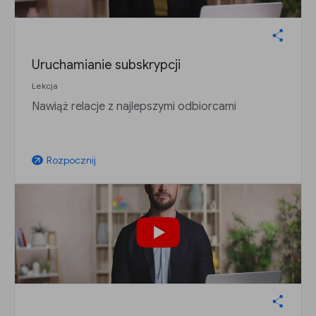
Uruchamianie subskrypcji
Lekcja
Nawiąż relacje z najlepszymi odbiorcami
Rozpocznij
arrow_outward