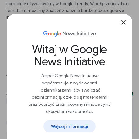
normalnie używalibyśmy w Google Trends. W połączeniu z tymi
tematami, możemy znaleźć znacznie bardziej szczegółowe
informacje.
close
Witaj w Google
News Initiative
Dodatkowy kontekst z użyciem
typu wyszukiwania
Zespół Google News Initiative
współpracuje z wydawcami
i dziennikarzami, aby zwalczać
dezinformację, dzielić się materiałami
oraz tworzyć zróżnicowany i innowacyjny
ekosystem wiadomości.
Więcej informacji