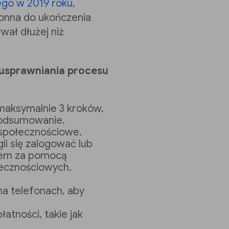
go w 2019 roku
,
łonna do ukończenia
rwał dłużej niż
usprawniania procesu
maksymalnie 3 kroków,
 Podsumowanie.
społecznościowe.
li się zalogować lub
ciem za pomocą
łecznościowych.
a telefonach, aby
atności, takie jak