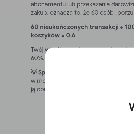
abonamentu lub przekazania darowizn
zakup, oznacza to, że 60 osób „porzuc
60 nieukończonych transakcji ÷ 1
koszyków = 0,6
Twój współczynnik porzuceń koszyka w
60%.
💡 Sprawdzona metoda:
użyj nakład
w momencie, gdy użytkownik wraca n
ją opuścić
W