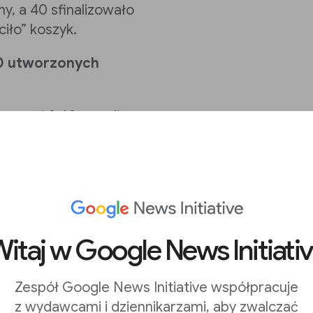
y, a 40 sfinalizowało
iło” koszyk.
00 utworzonych
ynosi 0,60 – czyli
ki wyświetlanej
a stronę lub zamierza
itaj w Google News Initiati
Zespół Google News Initiative współpracuje
z wydawcami i dziennikarzami, aby zwalczać