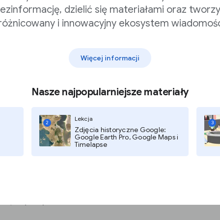
tom poczucie
ezinformację, dzielić się materiałami oraz tworz
różnicowany i innowacyjny ekosystem wiadomośc
Więcej informacji
raku zaufania,
edytowej lub przez inne
Nasze najpopularniejsze materiały
wa.
rzejrzystości
Lekcja
2
3
Zdjęcia historyczne Google:
Google Earth Pro, Google Maps i
Timelapse
o adres e-mail, aby
ować
y nie udostępniamy
zbędnych pól: