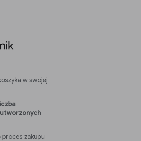
nik
koszyka w swojej
iczba
a utworzonych
o proces zakupu