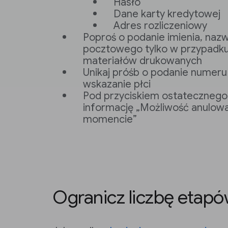
Hasło
Dane karty kredytowej
Adres rozliczeniowy
Poproś o podanie imienia, nazw
pocztowego tylko w przypadku
materiałów drukowanych
Unikaj próśb o podanie numeru 
wskazanie płci
Pod przyciskiem ostatecznego
informację „Możliwość anulow
momencie”
Ogranicz liczbę etap