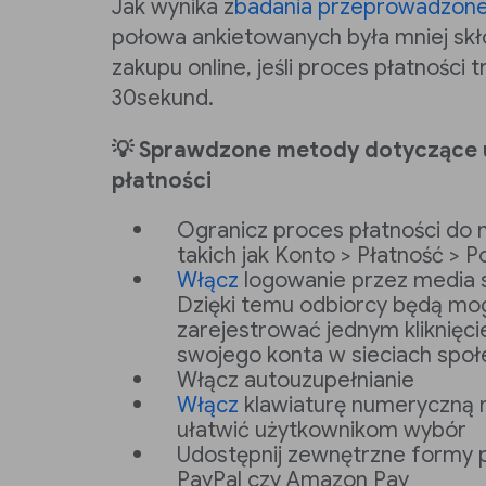
Jak wynika z
badania przeprowadzone
połowa ankietowanych była mniej sk
zakupu online, jeśli proces płatności t
30sekund.
💡 Sprawdzone metody dotyczące 
płatności
Ogranicz proces płatności do 
takich jak Konto > Płatność >
Włącz
logowanie przez media 
Dzięki temu odbiorcy będą mog
zarejestrować jednym kliknię
swojego konta w sieciach spo
Włącz autouzupełnianie
Włącz
klawiaturę numeryczną n
ułatwić użytkownikom wybór
Udostępnij zewnętrzne formy pł
PayPal czy Amazon Pay