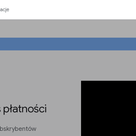
acje
 płatności
ubskrybentów