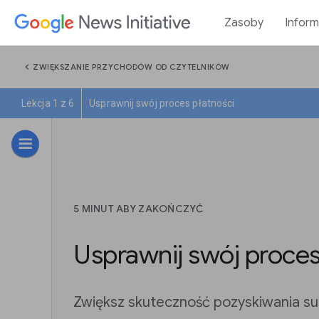
Zasoby
Inform
chevron_left
ZWIĘKSZANIE PRZYCHODÓW OD CZYTELNIKÓW
Lekcja 1 z 6
Usprawnij swój proces płatności
5 MINUT ABY ZAKOŃCZYĆ
Usprawnij swój proces
Zwiększ skuteczność pozyskiwania s