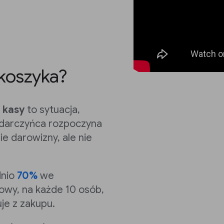
 koszyka?
 kasy
to sytuacja,
b darczyńca rozpoczyna
 darowizny, ale nie
dnio
70%
we
łowy, na każde 10 osób,
je z zakupu.