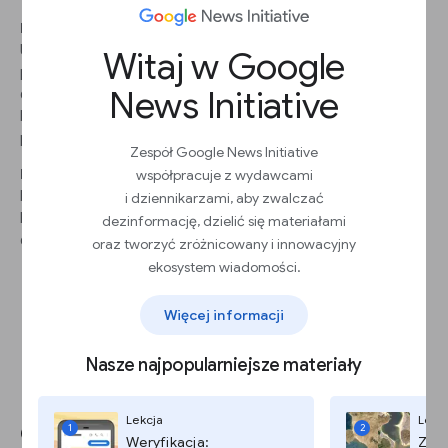
KROK 3
Użyj wbudowanego odtwarzacza, aby zobaczyć statystyki dla
Witaj w Google
poszczególnych fragmentów odcinka. Wykorzystaj je, aby
News Initiative
dowiedzieć się, dlaczego użytkownicy przerwali słuchanie w
konkretnym momencie lub które fragmenty zyskały największą
popularność.
Zespół Google News Initiative
KROK 4
współpracuje z wydawcami
Przejdź w dół strony do wykresu „Odtworzenia”. Przedstawia on
i dziennikarzami, aby zwalczać
liczbę odtworzeń i łączną liczbę odtworzonych minut dla danego
dezinformację, dzielić się materiałami
odcinka.
oraz tworzyć zróżnicowany i innowacyjny
ekosystem wiadomości.
Więcej informacji
Nasze najpopularniejsze materiały
Dodawanie programów i
Lekcja
Lekc
odcinków
1
2
Weryfikacja:
Zdję