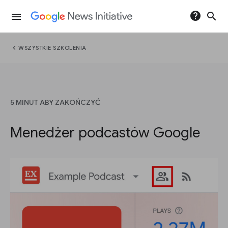
help
search
menu
chevron_left
WSZYSTKIE SZKOLENIA
5 MINUT ABY ZAKOŃCZYĆ
Menedżer podcastów Google