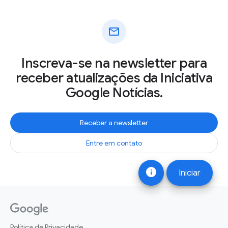
mail
Inscreva-se na newsletter para
receber atualizações da Iniciativa
Google Notícias.
Receber a newsletter
Entre em contato
info
Iniciar
Política de Privacidade