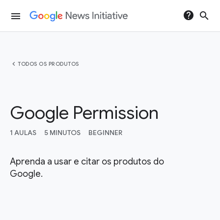
help
search
menu
chevron_left
TODOS OS PRODUTOS
Google Permission
1 AULAS
5 MINUTOS
BEGINNER
Aprenda a usar e citar os produtos do
Google.