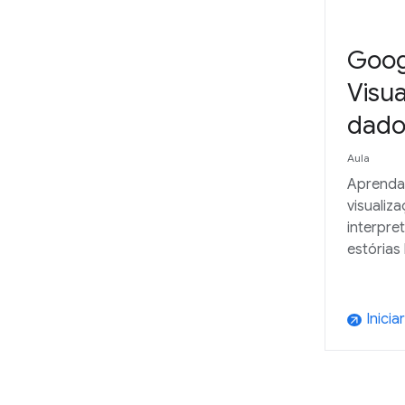
Goog
Visua
dado
Aula
Aprenda
visualiz
interpre
estória
Iniciar
arrow_outward