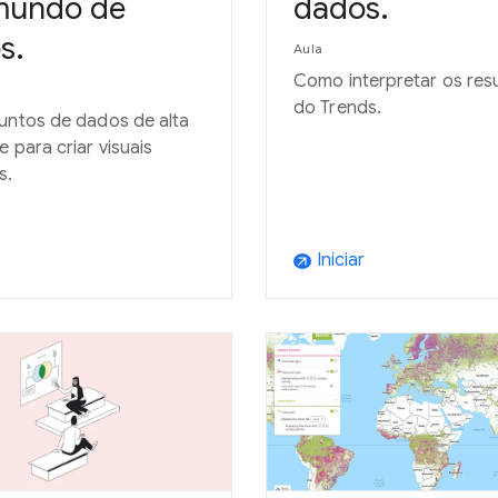
undo de
dados.
s.
Aula
Como interpretar os res
do Trends.
untos de dados de alta
e para criar visuais
s.
Iniciar
arrow_outward