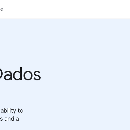
re
Dados
bility to
s and a