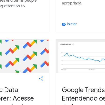
ries and terms people
apropriada.
ng attention to.
Iniciar
arrow_outward
c Data
Google Trends
orer: Acesse
Entendendo o