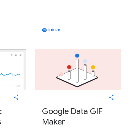
Iniciar
arrow_outward
:
Google Data GIF
s
Maker