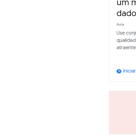
um m
dado
Aula
Use conj
qualidad
atraente
Iniciar
arrow_outward