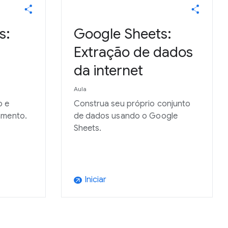
s:
Google Sheets:
Extração de dados
da internet
Aula
o e
Construa seu próprio conjunto
amento.
de dados usando o Google
Sheets.
Iniciar
arrow_outward