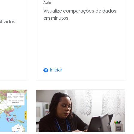
Aula
Visualize comparações de dados
em minutos.
ultados
Iniciar
arrow_outward