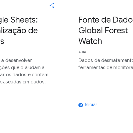
le Sheets:
Fonte de Dado
lização de
Global Forest
s
Watch
Aula
 a desenvolver
Dados de desmatament
ações que o ajudam a
ferramentas de monitor
tar os dados e contam
s baseadas em dados.
Iniciar
arrow_outward