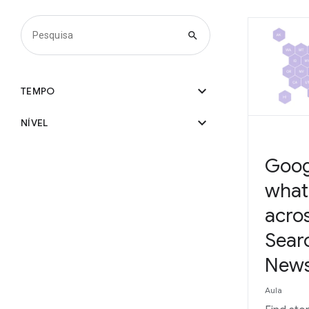
search
expand_more
TEMPO
expand_more
NÍVEL
Goog
what’
acro
Sear
News
Aula