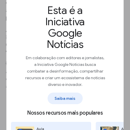
Os anúncios são vendidos aos milhares. Os
Esta é a
anunciantes pagam uma taxa chamada
custo
por mil
(CPM)
para cada 1.000 impressões.
Iniciativa
Google
A maioria dos editores não vende todas as
impressões. A
taxa de venda por distribuidores
Notícias
(STR)
mede quantas impressões visíveis você
vende, divididas por impressões visíveis.
Em colaboração com editores e jornalistas,
💡 Prática recomendada
: evite posicionar
a Iniciativa Google Notícias busca
combater a desinformação, compartilhar
anúncios próximos a últimas notícias, condições
recursos e criar um ecossistema de notícias
climáticas extremas ou outros
conteúdos
que os
diverso e inovador.
anunciantes queiram evitar perto da publicidade.
Saiba mais
Nossos recursos mais populares
Aula
Aula