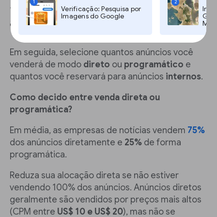
4. Escolha como vender seus
1
2
Verificação: Pesquisa por
Imag
Imagens do Google
Goog
anúncios
Maps
Em seguida, selecione quantos anúncios você
venderá de modo
direto
ou
programático
e
quantos você reservará para anúncios
internos
.
Como decido entre venda direta ou
programática?
Em média, as empresas de notícias vendem
75%
dos anúncios diretamente e
25%
de forma
programática.
Reduza sua alocação direta se não estiver
vendendo 100% dos anúncios. Anúncios diretos
geralmente são vendidos por preços mais altos
(CPM entre
US$ 10 e US$ 20
), mas não se