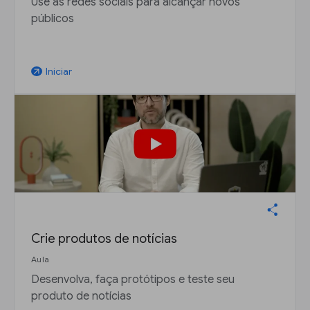
Use as redes sociais para alcançar novos
públicos
Iniciar
arrow_outward
Crie produtos de notícias
Aula
Desenvolva, faça protótipos e teste seu
produto de notícias