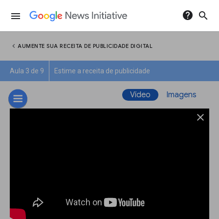
help
search
menu
chevron_left
AUMENTE SUA RECEITA DE PUBLICIDADE DIGITAL
Aula 3 de 9
Estime a receita de publicidade
Vídeo
Imagens
close