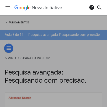
help
search
menu
chevron_left
FUNDAMENTOS
Aula 3 de 12
Pesquisa avançada: Pesquisando com precisão.
5 MINUTOS PARA CONCLUIR
Pesquisa avançada:
Pesquisando com precisão.