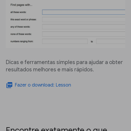
Dicas e ferramentas simples para ajudar a obter
resultados melhores e mais rápidos.
picture_as_pdf
Fazer o download: Lesson
Encontre exatamente o que