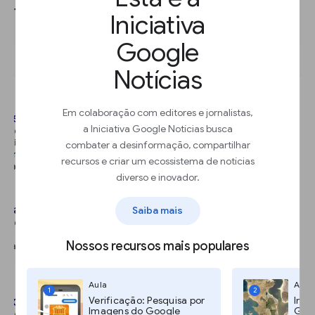
ferramenta Pesquisa Avançada.
Iniciativa
Google
Notícias
Em colaboração com editores e jornalistas,
a Iniciativa Google Notícias busca
combater a desinformação, compartilhar
recursos e criar um ecossistema de notícias
diverso e inovador.
Saiba mais
Nossos recursos mais populares
Aula
Aula
1
2
Verificação: Pesquisa por
Imag
Imagens do Google
Goog