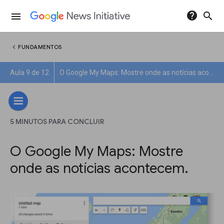
help
search
menu
chevron_left
FUNDAMENTOS
Aula 9 de 12
O Google My Maps: Mostre onde as notícias acontecem.
5 MINUTOS PARA CONCLUIR
O Google My Maps: Mostre
onde as notícias acontecem.