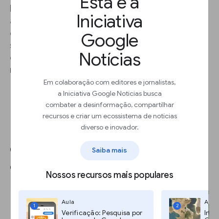
Esta é a
Para garantir que o visual do seu mapa se adapte
Iniciativa
a sua matéria, você pode escolher entre nove
estilos básicos de mapa, incluindo mapas de
Google
satélite e de terreno. Basta ir até a janela do
Notícias
editor e escolher qual você acha que funcionará
melhor com seu tópico.
Em colaboração com editores e jornalistas,
a Iniciativa Google Notícias busca
combater a desinformação, compartilhar
recursos e criar um ecossistema de notícias
diverso e inovador.
Compartilhando seu mapa com
Saiba mais
o mundo.
Nossos recursos mais populares
Aula
Aula
1
2
Verificação: Pesquisa por
Imag