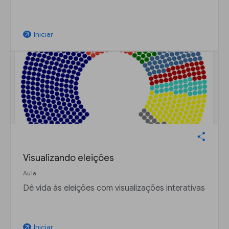
Iniciar
arrow_outward
Visualizando eleições
Aula
Dê vida às eleições com visualizações interativas
Iniciar
arrow_outward