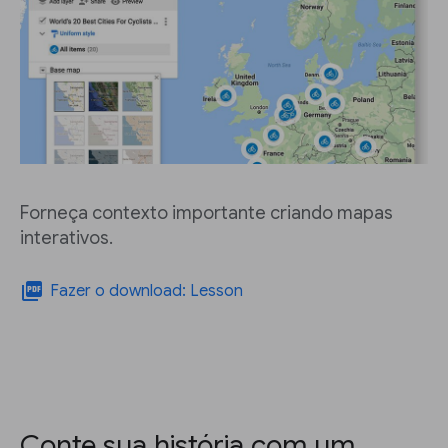
Forneça contexto importante criando mapas
interativos.
picture_as_pdf
Fazer o download: Lesson
Conte sua história com um