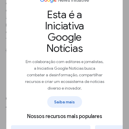
configurar lances de cabeçalho, você permite
que os anunciantes façam lances em blocos de
Esta é a
anúncios nos navegadores. Os grupos de
Iniciativa
rendimento são mais rápidos de configurar do
que os itens de linha com prioridade de preço e
Google
fornecem relatórios mais específicos.
Notícias
💡 Práticas recomendadas
Em colaboração com editores e jornalistas,
a Iniciativa Google Notícias busca
combater a desinformação, compartilhar
recursos e criar um ecossistema de notícias
diverso e inovador.
Coloque anúncios nativos em
Saiba mais
tela cheia
Nossos recursos mais populares