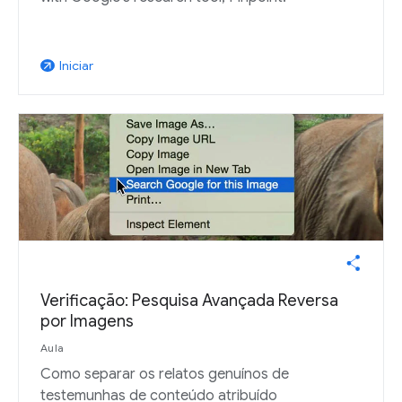
Iniciar
arrow_outward
Verificação: Pesquisa Avançada Reversa
por Imagens
Aula
Como separar os relatos genuínos de
testemunhas de conteúdo atribuído