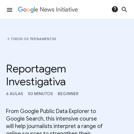
help
search
menu
chevron_left
TODOS OS TREINAMENTOS
Reportagem
Investigativa
6 AULAS
50 MINUTOS
BEGINNER
From Google Public Data Explorer to
Google Search, this intensive course
will help journalists interpret a range of
online sources to strengthen their