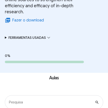
efficiency and efficacy of in-depth
research.
picture_as_pdf
Fazer o download
expand_more
FERRAMENTAS USADAS
0%
Aulas
search