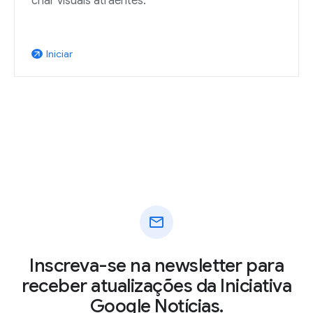
criar visuais atraentes.
Iniciar
arrow_outward
mail
Inscreva-se na newsletter para
receber atualizações da Iniciativa
Google Notícias.