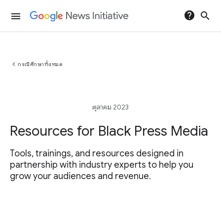
help
search
menu
chevron_left
กรณีศึกษาทั้งหมด
ตุลาคม 2023
Resources for Black Press Media
Tools, trainings, and resources designed in
partnership with industry experts to help you
grow your audiences and revenue.