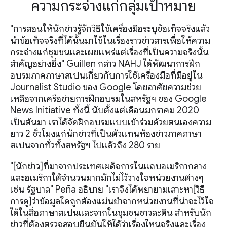
ความกระจ่างแก่กลุ่มเป้าหมาย
"การสอนให้นักข่าวรู้จักวิธีใช้เครื่องมือระบุข้อเท็จจริงแล้ว
นำข้อเท็จจริงที่ได้นั้นมาใช้ในเรื่องราวข่าวสารเพื่อให้ความ
กระจ่างแก่ชุมชนและเผยแพร่แต่เรื่องที่เป็นความจริงนั้น
สำคัญอย่างยิ่ง" Guillen กล่าว NAHJ ได้พัฒนาการฝึก
อบรมภาคภาษาสเปนเกี่ยวกับการใช้เครื่องมือที่มีอยู่ใน
Journalist Studio
ของ Google โดยอาศัยความช่วย
เหลือจากเครือข่ายการฝึกอบรมในสหรัฐฯ ของ Google
News Initiative ทั้งนี้ นับตั้งแต่เดือนมกราคม 2020
เป็นต้นมา เราได้จัดฝึกอบรมแบบเข้าร่วมด้วยตนเองความ
ยาว 2 ชั่วโมงแก่นักข่าวที่เป็นตัวแทนห้องข่าวภาคภาษา
สเปนจากทั่วทั้งสหรัฐฯ ไปแล้วถึง 280 ราย
"[นักข่าว]ที่มาจากประเทศเผด็จการในแถบอเมริกากลาง
และอเมริกาใต้จำนวนมากมักไม่ไว้วางใจหน่วยงานต่างๆ
เช่น รัฐบาล" Peña อธิบาย "เราจึงได้พยายามเสาะหา[วิธี
การดู]ว่าข้อมูลใดถูกต้องแม่นยำจากหน่วยงานที่น่าจะไว้ใจ
ได้ในสื่อภาษาสเปนและจากในชุมชนชาวละติน สำหรับนัก
ข่าวที่ต้องตรวจสอบยืนยันให้ได้ว่าเรื่องไหนจริงและเรื่อง