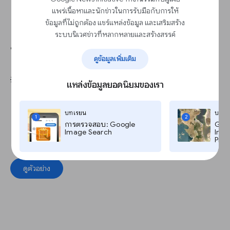
แพร่เนื้อหาและนักข่าวในการรับมือกับการให้
ข้อมูลที่ไม่ถูกต้อง แชร์แหล่งข้อมูล และเสริมสร้าง
ระบบนิเวศข่าวที่หลากหลายและสร้างสรรค์
ทำให้ส่วนบทความแนะนำอ่านง่าย
ดูข้อมูลเพิ่มเติม
💡แนวทางปฏิบัติแนะนำ
แหล่งข้อมูลยอดนิยมของเรา
แนะนำเรื่องราวไม่เกิน 5 เรื่อง
ใส่รูปภาพในทุกบทความ
บทเรียน
บทเร
1
2
จัดรูปภาพให้อยู่ด้านซ้ายและเรื่องราวอยู่ด้านขวา
การตรวจสอบ: Google
Goog
Image Search
Imag
บีบอัดรูปภาพ
Pro,
จัดอันดับบทความ
ดูตัวอย่าง