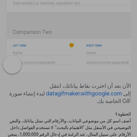
الآن بعد أن اخترت نقاط بياناتك، انتقل
إلى
datagifmaker.withgoogle.com
لبدء إنشاء صورة
GIF الخاصة بك.
الخطوة 1
أضف اسم كل من موضوعي البيانات، والأرقام التي تمثل بياناتك، والنص
التوضيحي في الأسفل مثل "الاهتمام بالبحث". لا تستخدم الفواصل داخل
الأرقام: على سبيل المثال، عند الرغبة في إدخال الرقم 1,000,000، ينبغي