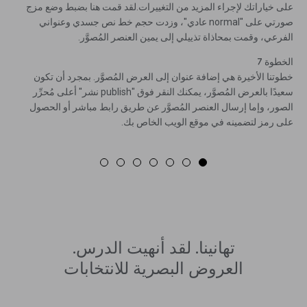
على خياراتك لإجراء المزيد من التغييرات.لقد قمت هنا بضبط وضع مزج
صورتي على "normal عادي"، وزدت حجم خط نص جسدي وعنواني
الفرعي، وقمت بمحاذاة تذييلي إلى يمين العنصر المُصوَّر.
الخطوة 7
خطوتنا الأخيرة هي إضافة عنوان إلى العرض المُصوَّر. بمجرد أن تكون
سعيدًا بالعرض المُصوَّر، يمكنك النقر فوق "publish نشر" أعلى مُحرِّر
الصور، وإما إرسال العنصر المُصوَّر عن طريق رابط مباشر أو الحصول
على رمز لتضمينه في موقع الويب الخاص بك.
تهانينا. لقد أنهيت الدرس.
العروض البصرية للانتخابات