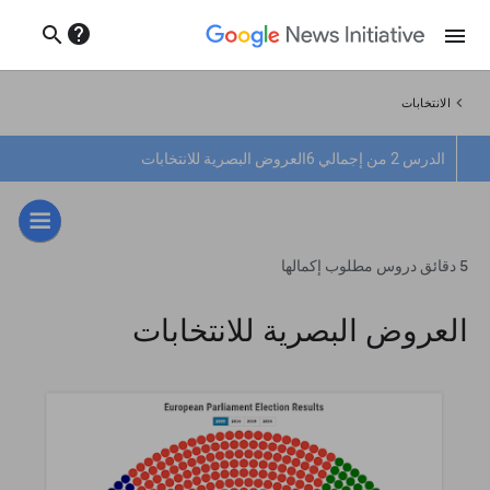
help
search
menu
chevron_left
الانتخابات
الدرس 2 من إجمالي 6
العروض البصرية للانتخابات
5 دقائق دروس مطلوب إكمالها
العروض البصرية للانتخابات