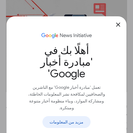
close
أهلًا بك في
'مبادرة أخبار
Google'
تعمل 'مبادرة أخبار Google' مع الناشرين
والصحافيين لمكافحة نشر المعلومات الخاطئة،
ومشاركة الموارد، وبناء منظومة أخبار متنوعة
تشير هذه الإحصاءات المزعجة إلى الحاجة إلى حماية قوية
ومبتكرة.
ضد هجمات حجب الخدمات - والتي يمكن أن تكون معقدة
ومكلفة للغاية. Project Shield هو أداة مجانية تعمل على
مزيد من المعلومات
تعزيز بنية Google الأساسية لحماية ناشري الأخبار،