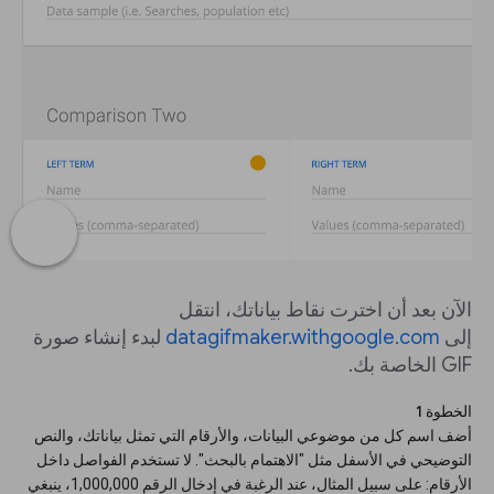
الآن بعد أن اخترت نقاط بياناتك، انتقل
إلى
datagifmaker.withgoogle.com
لبدء إنشاء صورة
GIF الخاصة بك.
الخطوة 1
أضف اسم كل من موضوعي البيانات، والأرقام التي تمثل بياناتك، والنص
التوضيحي في الأسفل مثل "الاهتمام بالبحث". لا تستخدم الفواصل داخل
الأرقام: على سبيل المثال، عند الرغبة في إدخال الرقم 1,000,000، ينبغي