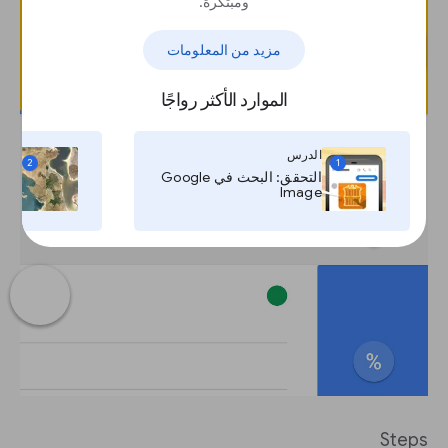
ومبتكرة.
مزيد من المعلومات
الموارد الأكثر رواجًا
الدرس
ال
2
1
التحقق: البحث في Google
Image
وال
Steps