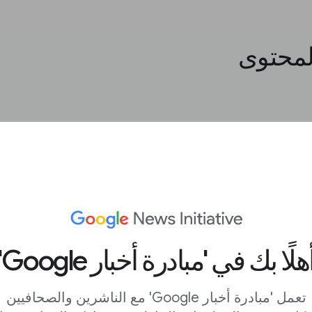
المحتوى
لطرق، ولكنّهم
خيارات متعدّدة
 مؤسستك
هلًا بك في 'مبادرة أخبار Google'
تعمل 'مبادرة أخبار Google' مع الناشرين والصحافيين