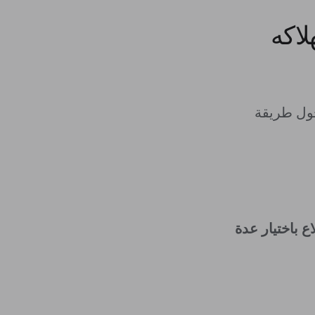
اكه
حول طريقة
 باختيار عدة