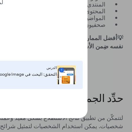
لم
المنتدى
المحتوى الصحافي المستقلّ
المواضيع أو القضايا المحدّدة
صحفيون محدّدون
💡أفضل الممارسات: تجنَّب طرح أكثر من سؤال واح
نفسه ضِمن الأسئلة ذات الإجابة المفتوحة.
الدرس
1
التحقق: البحث في Google Image
حدِّد الجمهور المستهدف
لتتمكّن من تطبيق نتائج الاستطلاع بشكل مفيد وعمل
شخصيات. يمكن استخدام الشخصيات لتمثيل شرائح 