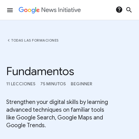
help
search
menu
chevron_left
TODAS LAS FORMACIONES
Fundamentos
11 LECCIONES
75 MINUTOS
BEGINNER
Strengthen your digital skills by learning
advanced techniques on familiar tools
like Google Search, Google Maps and
Google Trends.