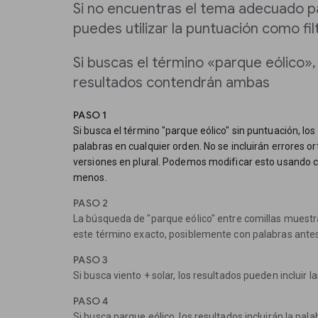
Si no encuentras el tema adecuado p
puedes utilizar la puntuación como fil
Si buscas el término «parque eólico», 
resultados contendrán ambas
PASO 1
Si busca el término "parque eólico" sin puntuación, l
palabras en cualquier orden. No se incluirán errores or
versiones en plural. Podemos modificar esto usando c
menos.
PASO 2
La búsqueda de "parque eólico" entre comillas muest
este término exacto, posiblemente con palabras ante
PASO 3
Si busca viento + solar, los resultados pueden incluir la
PASO 4
Si busca parque eólico, los resultados incluirán la pala