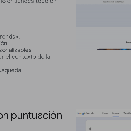
lo entiendes todo en
rends».
ión
sonalizables
ar el contexto de la
búsqueda
on puntuación