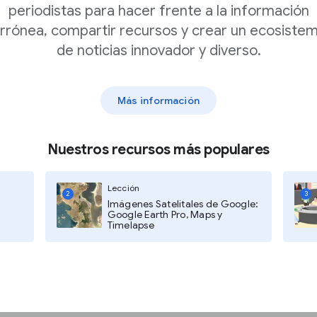
periodistas para hacer frente a la información
rrónea, compartir recursos y crear un ecosiste
de noticias innovador y diverso.
s del año pasado. Encima del
timos 12 meses». Aparecerá una
lic en «Rango de tiempo
 un rango de tiempo alternativo.
Más información
 parte inferior y selecciona
Nuestros recursos más populares
as explorar
Lección
o las fechas en los campos de
2
3
Imágenes Satelitales de Google:
 es particularmente útil para
Google Earth Pro, Maps y
de tiempo.
Timelapse
en la etiqueta del país situada
a lista para elegir un país, o