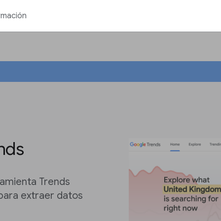
rmación
nds
ramienta Trends
 para extraer datos