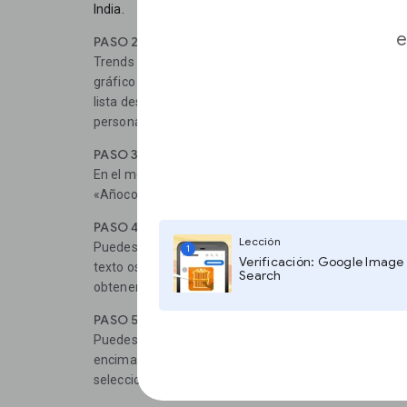
India.
e
PASO 2
Trends Explore le mostrará automáticamente los dato
gráfico de series de tiempo, haz clic en el botón «Úl
lista desplegable de posibles rangos de tiempo. Haz c
personalizado» para ver las opciones para seleccionar
PASO 3
En el menú desplegable de tiempo, desplázate hasta la
«Añocompleto». A continuación, elige el año que dese
PASO 4
Lección
Puedes reducir aún más el marco temporal escribiend
1
Verificación: Google Image
texto oseleccionándolas en la vista de calendario. Esto
Search
obtener datospormenorizados para un corto período 
PASO 5
Puedes navegar por una lista de lugares haciendo clic 
encimadel gráfico de series de tiempo. Desplázate por l
selecciona «Todo el mundo» para todos los datos.