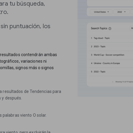
ara tu búsqueda,
tro.
sin puntuación, los
os resultados contendrán ambas
tográficos, variaciones ni
omillas, signos más o signos
ra resultados de Tendencias para
s y después.
s palabras viento O solar.
bra viento, pero excluirán la