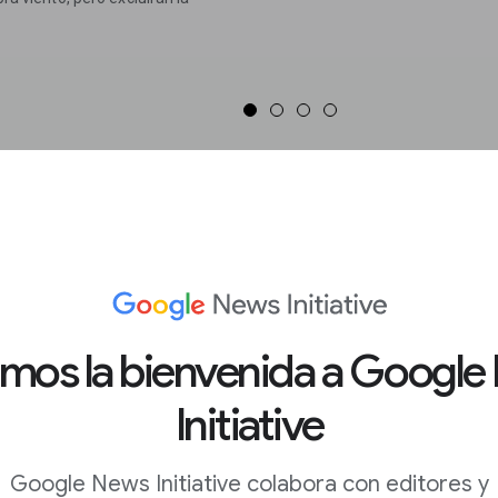
icación
nalizado o una región
amos la bienvenida a Google
Initiative
ra tu búsqueda; desde la última
n rango de tiempo
Google News Initiative colabora con editores y
 la búsqueda en el cricket en la