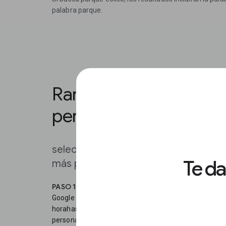
palabra parque.
Rango de tiempo y ub
personalizables
seleccionar un rango de tiempo perso
Te d
más pequeña para tus datos.
PASO 1
Google Trends ofrece un menú de rangos de tiempo pa
horahasta el año 2004. También puedes especificar u
personalizado.En este ejemplo se observa el interés de