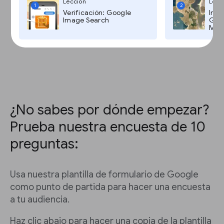
Lección
Lecc
1
2
Presentas tu agencia de noticias
Verificación: Google
Imág
Le pides a tus audiencias que se suscriban
Image Search
Goog
Maps
o que hagan una donación
Envías comunicaciones
¿No sabes por dónde empezar?
Prueba nuestra encuesta de 10
preguntas:
Usa nuestra plantilla de formulario de Google
como punto de partida para hacer una encuesta
a tu audiencia.
Haz clic abajo para hacer una copia de la plantilla