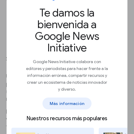
Te damos la
bienvenida a
Google News
Initiative
Identifica por qué eres la
solución
Google News Initiative colabora con
editores y periodistas para hacer frente a la
información errónea, compartir recursos y
Una propuesta de valor describe el valor que
crear un ecosistema de noticias innovador
proporcionas a la audiencia y te ayuda a
y diverso.
satisfacer mejor y de forma más eficaz sus
necesidades.
Más información
Puedes compartir tu propuesta de valor en
Nuestros recursos más populares
varios lugares para hacer crecer tu audiencia y
tus ingresos; por ejemplo, cuando: