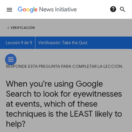
help
search
menu
chevron_left
VERIFICACIÓN
Lección 9 de 9
Verificación: Take the Quiz
RESPONDE ESTA PREGUNTA PARA COMPLETAR LA LECCIÓN.
When you’re using Google
Search to look for eyewitnesses
at events, which of these
techniques is the LEAST likely to
help?