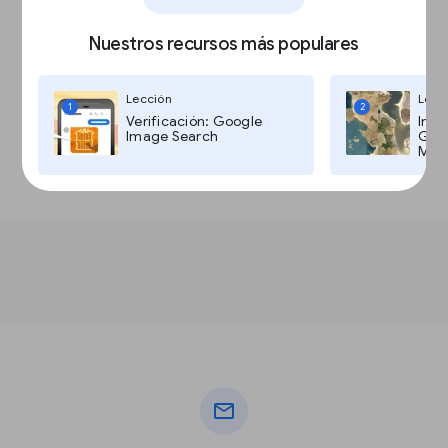
Nuestros recursos más populares
Lección
Lecc
1
2
Verificación: Google
Imág
Image Search
Goog
Maps
mail