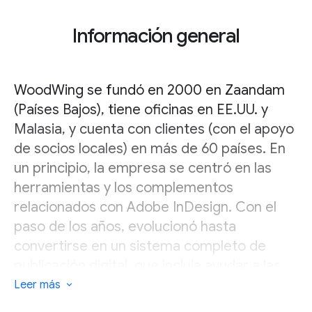
Información general
WoodWing se fundó en 2000 en Zaandam
(Países Bajos), tiene oficinas en EE.UU. y
Malasia, y cuenta con clientes (con el apoyo
de socios locales) en más de 60 países. En
un principio, la empresa se centró en las
herramientas y los complementos
relacionados con Adobe InDesign. Con el
paso de los años, evolucionó hasta
convertirse en un sistema completo de
publicación digital, que incluía ayudar a las
empresas de medios de comunicación a
Leer más
publicar en el iPad (más tarde en Apple