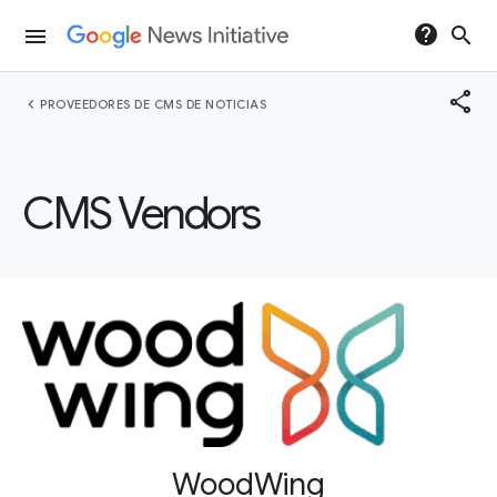
help
search
menu
share
chevron_left
PROVEEDORES DE CMS DE NOTICIAS
CMS Vendors
WoodWing