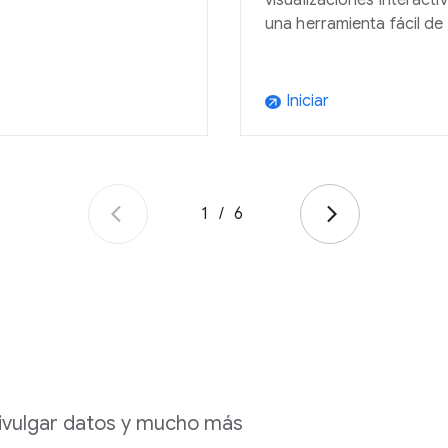
visualizaciones interacti
una herramienta fácil de 
Iniciar
arrow_outward
1
/
6
 divulgar datos y mucho más