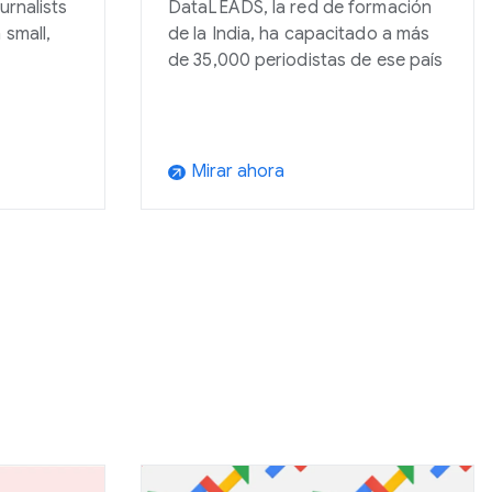
urnalists
DataLEADS, la red de formación
 small,
de la India, ha capacitado a más
de 35,000 periodistas de ese país
Mirar ahora
arrow_outward