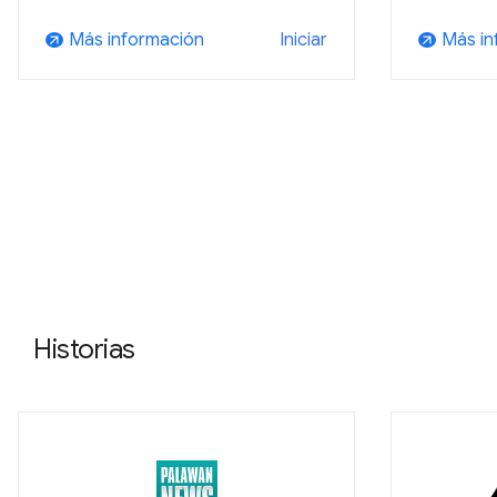
Más información
Más in
Iniciar
arrow_outward
arrow_outward
Historias