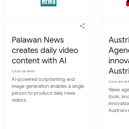
Palawan News
Austr
creates daily video
Agenc
content with AI
innov
Austr
Caso de éxito
AI-powered scriptwriting and
Caso de éxi
image generation enables a single
News age
person to produce daily news
tools, kn
videos.
innovati
Austria’s