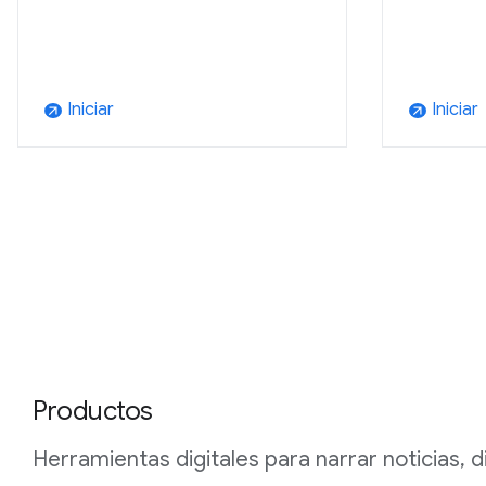
Iniciar
Iniciar
arrow_outward
arrow_outward
Productos
Herramientas digitales para narrar noticias,