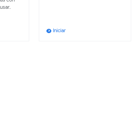
vas con
usar.
Iniciar
arrow_outward