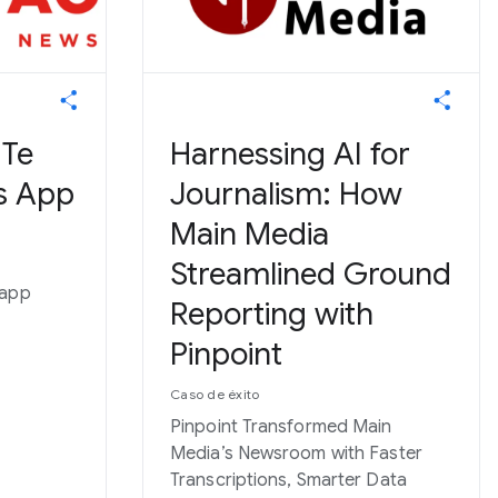
 Te
Harnessing AI for
s App
Journalism: How
Main Media
Streamlined Ground
 app
Reporting with
Pinpoint
Caso de éxito
Pinpoint Transformed Main
Media’s Newsroom with Faster
Transcriptions, Smarter Data