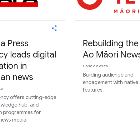
ia Press
Rebuilding the
y leads digital
Ao Māori New
ation in
Caso de éxito
ian news
Building audience and
engagement with native
to
features.
ncy offers cutting-edge
owledge hub, and
on programmes for
 news media.