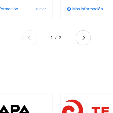
formación
Más información
Iniciar
arrow_outward
1
/
2