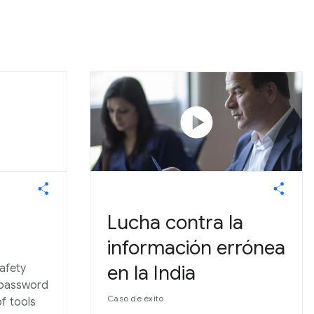
play_circle
Lucha contra la
información errónea
en la India
safety
, password
Caso de éxito
f tools