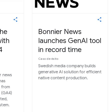
he
Bonnier News
ith
launches GenAI tool
4
in record time
Caso de éxito
Swedish media company builds
generative AI solution for efficient
or news
native content production.
 has
d from
4 (GA4)
ated,
stem.