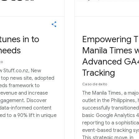
tunes in to
Empowering T
needs
Manila Times w
Advanced GA
to
Tracking
 Stuff.co.nz, New
 top news site, adopted
Caso de éxito
eeds framework to
 revenue and increase
The Manila Times, a maj
ngagement. Discover
outlet in the Philippines,
 data-informed content
successfully transitione
ed to a 90% lift in unique
basic Google Analytics 
reporting to a sophistic
event-based tracking sy
This strategic move, in