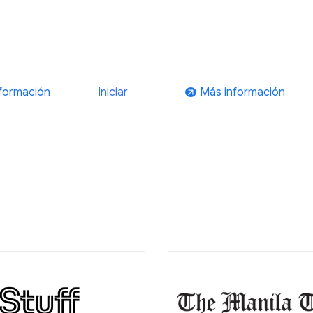
formación
Más información
Iniciar
arrow_outward