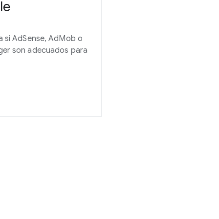
le
a si AdSense, AdMob o
er son adecuados para