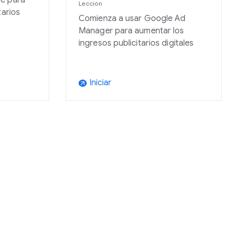
e para
Lección
tarios
Comienza a usar Google Ad
Manager para aumentar los
ingresos publicitarios digitales
Iniciar
arrow_outward