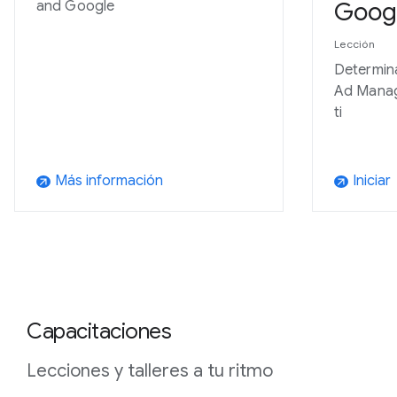
Goog
and Google
Lección
Determin
Ad Manag
ti
Más información
Iniciar
arrow_outward
arrow_outward
Capacitaciones
Lecciones y talleres a tu ritmo