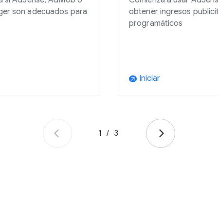
a si AdSense, AdMob o
Comienza a usar AdSens
er son adecuados para
obtener ingresos publici
programáticos
Iniciar
arrow_outward
1
/
3