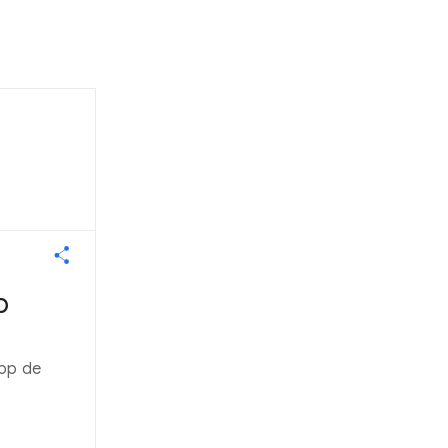
b
app de