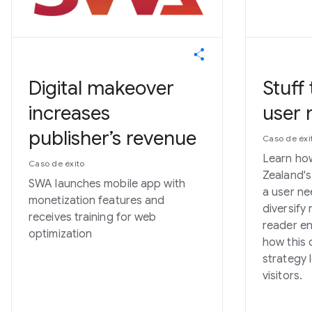
Digital makeover
Stuff 
increases
user 
publisher’s revenue
Caso de éxi
Learn how
Caso de éxito
Zealand's
SWA launches mobile app with
a user n
monetization features and
diversify
receives training for web
reader e
optimization
how this
strategy l
visitors.