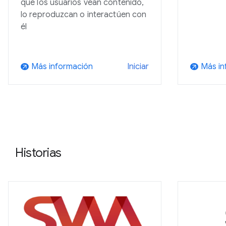
que los usuarios vean contenido,
lo reproduzcan o interactúen con
él
Más información
Más in
Iniciar
arrow_outward
arrow_outward
Historias