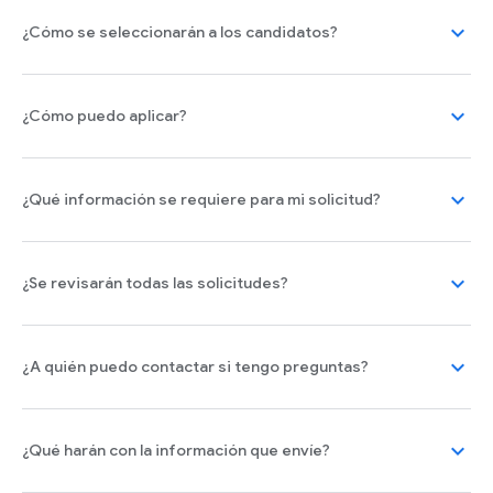
expand_more
¿Cómo se seleccionarán a los candidatos?
expand_more
¿Cómo puedo aplicar?
expand_more
¿Qué información se requiere para mi solicitud?
expand_more
¿Se revisarán todas las solicitudes?
expand_more
¿A quién puedo contactar si tengo preguntas?
expand_more
¿Qué harán con la información que envíe?