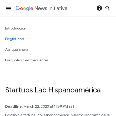
help
search
menu
Introducción
Elegibilidad
Aplique ahora
Preguntas más frecuentes
Startups Lab Hispanoamérica
Deadline:
March 22, 2023 at 11:59 PM EST
Postula al Startups Lab Hispanoamérica, nuestro programa de 10