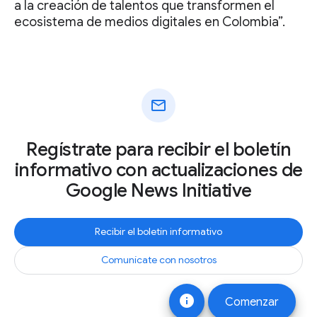
a la creación de talentos que transformen el
ecosistema de medios digitales en Colombia”.
mail
Regístrate para recibir el boletín
informativo con actualizaciones de
Google News Initiative
Recibir el boletín informativo
Comunícate con nosotros
info
Comenzar