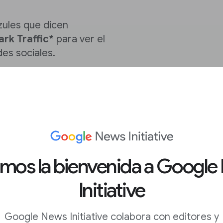
zules que dicen
ark Traffic*
para ver el
des sociales.
licas contenido en
roviene de las redes.
ara consultar
nfocarte en las redes
amos la bienvenida a Google
Initiative
Google News Initiative colabora con editores y