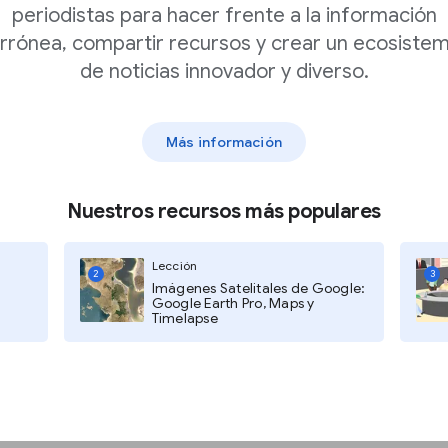
periodistas para hacer frente a la información
rrónea, compartir recursos y crear un ecosiste
de noticias innovador y diverso.
s relevantes
Más información
tudio del Periodismo
, el
ara acceder a las
Nuestros recursos más populares
Lección
2
3
Imágenes Satelitales de Google:
Google Earth Pro, Maps y
o plataformas de redes
Timelapse
tir ordenados según
ico.
can de inmediato los
 los colores de los