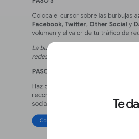
PASO 3
Coloca el cursor sobre las burbujas a
Facebook
,
Twitter
,
Other Social
y
D
volumen y el valor de tu tráfico de re
La burbuja azul no aparecerá si no pub
redes sociales o si <1% de tu tráfico p
PASO 4
Haz clic en
View Recommendation
p
recomendaciones sobre si deberías e
Te d
sociales.
Comenzar