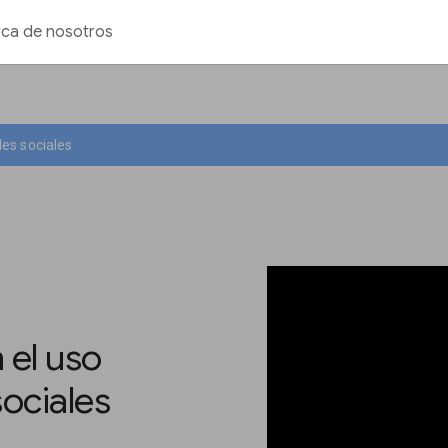
ca de nosotros
des sociales
 el uso
ociales