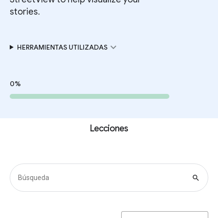
stories.
expand_more
HERRAMIENTAS UTILIZADAS
0%
Lecciones
search