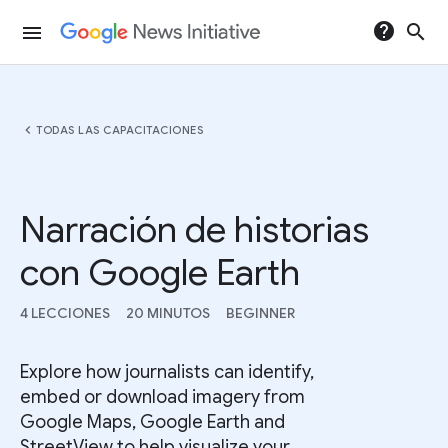
help
search
menu
chevron_left
TODAS LAS CAPACITACIONES
Narración de historias
con Google Earth
4 LECCIONES
20 MINUTOS
BEGINNER
Explore how journalists can identify,
embed or download imagery from
Google Maps, Google Earth and
StreetView to help visualize your