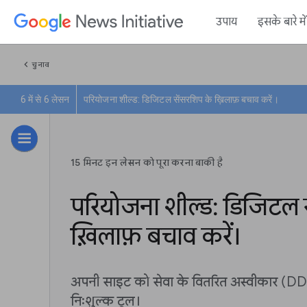
उपाय
इसके बारे म
chevron_left
चुनाव
6 में से 6 लेसन
परियोजना शील्ड: डिजिटल सेंसरशिप के ख़िलाफ़ बचाव करें।
15 मिनट इन लेसन को पूरा करना बाकी है
परियोजना शील्ड: डिजिटल 
ख़िलाफ़ बचाव करें।
अपनी साइट को सेवा के वितरित अस्वीकार (DDo
निःशुल्क टूल।