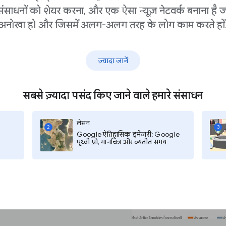
प्रति माह 153,083 हमले हुए थे।
संसाधनों को शेयर करना, और एक ऐसा न्यूज़ नेटवर्क बनाना है ज
 में से एक हैं, और दोहराए गए
अनोखा हो और जिसमें अलग-अलग तरह के लोग काम करते हों
ीं है: यहाँ तक ​​कि दुनिया
रा दिया गया है।
ज़्यादा जानें
सबसे ज़्यादा पसंद किए जाने वाले हमारे संसाधन
हे हैं,
डिजिटल आक्रमण
 और अज्ञात आक्रमण ट्रैफ़िक
लेसन
 रुझान का पता लगा सकें और
2
3
Google ऐतिहासिक इमेजरी: Google
पृथ्वी प्रो, मानचित्र और व्यतीत समय
ं।