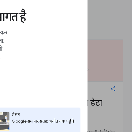
ागत है
लकर
ा,
ो
.
डेटा स्टूडियो: इंटरैक्टिव डेटा
विज़ुअलाइज़ेशन बनाएँ
लेसन
Google समाचार संग्रह: अतीत तक पहुँचें।
लेसन