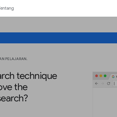
Tentang
AN PELAJARAN.
rch technique
rove the
search?