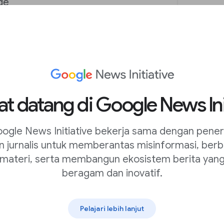
ge
, filetype:, + and -
ur search term
rch terms
t datang di Google News Ini
ogle News Initiative bekerja sama dengan pener
n jurnalis untuk memberantas misinformasi, berb
materi, serta membangun ekosistem berita yan
beragam dan inovatif.
Pelajari lebih lanjut