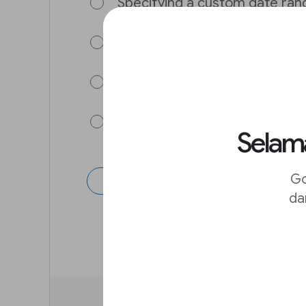
Specifying a custom date ran
Using modifiers, including site:
Putting quotations around yo
Increasing the number of sea
Selama
Go
Berikutnya
da