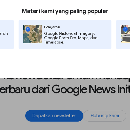
Materi kami yang paling populer
Pelajaran
2
3
arch
Google Historical Imagery:
Google Earth Pro, Maps, dan
Timelapse.
mail
r ke newsletter untuk menda
terbaru dari Google News Init
Dapatkan newsletter
Hubungi kami