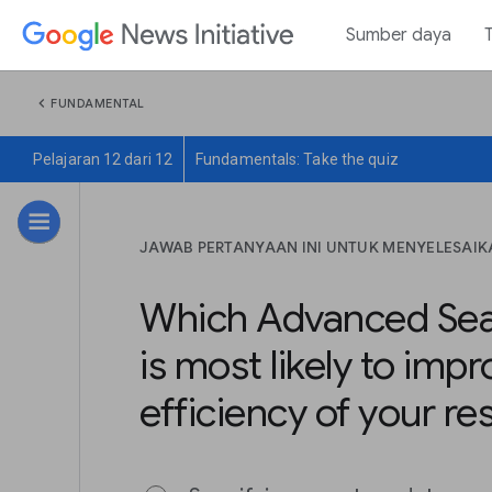
Sumber daya
chevron_left
FUNDAMENTAL
Pelajaran 12 dari 12
Fundamentals: Take the quiz
JAWAB PERTANYAAN INI UNTUK MENYELESAIK
Which Advanced Sea
is most likely to imp
efficiency of your re