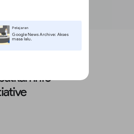
Pelajaran
Google News Archive: Akses
masa lalu.
patkan info
iative