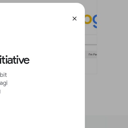
close
tiative
bit
agi
g