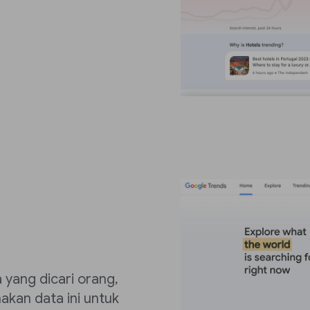
yang dicari orang,
akan data ini untuk