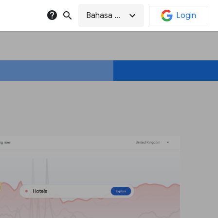
help
search
expand_more
Bahasa Indonesia
Login