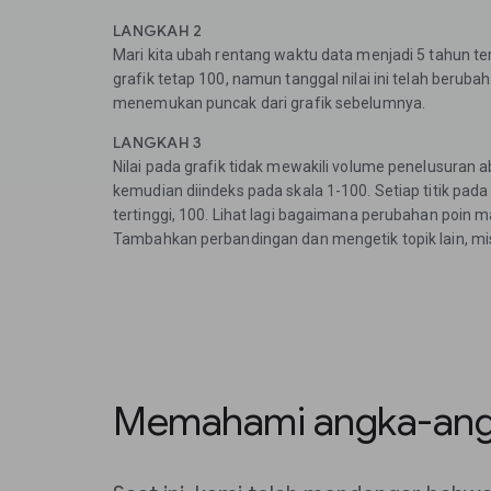
LANGKAH 2
Mari kita ubah rentang waktu data menjadi 5 tahun te
grafik tetap 100, namun tanggal nilai ini telah beruba
menemukan puncak dari grafik sebelumnya.
LANGKAH 3
Nilai pada grafik tidak mewakili volume penelusuran a
kemudian diindeks pada skala 1-100. Setiap titik pada 
tertinggi, 100. Lihat lagi bagaimana perubahan poin 
Tambahkan perbandingan dan mengetik topik lain, mis
Memahami angka-an