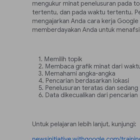
mengukur minat penelusuran pada top
tertentu, dan pada waktu tertentu. Pe
mengajarkan Anda cara kerja Google 
memberdayakan Anda untuk menafsirka
Memilih topik
Membaca grafik minat dari wakt
Memahami angka-angka
Pencarian berdasarkan lokasi
Penelusuran teratas dan sedang 
Data dikecualikan dari pencarian
Untuk pelajaran lebih lanjut, kunjungi:
newsinitiative.withgoogle.com/traini