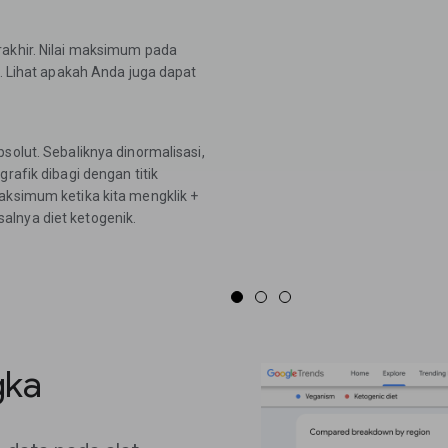
rakhir. Nilai maksimum pada
h. Lihat apakah Anda juga dapat
bsolut. Sebaliknya dinormalisasi,
grafik dibagi dengan titik
maksimum ketika kita mengklik +
alnya diet ketogenik.
gka