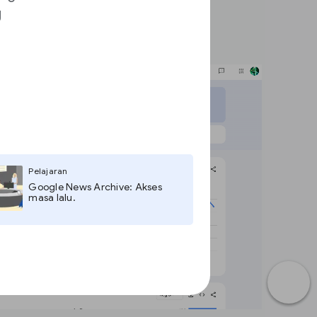
g
Pelajaran
Google News Archive: Akses
masa lalu.