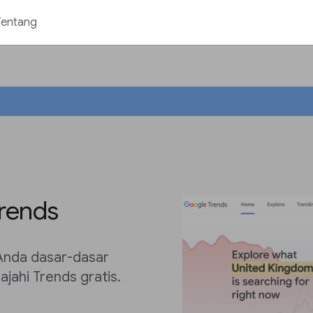
Tentang
rends
Anda dasar-dasar
jahi Trends gratis.