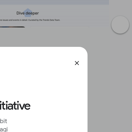
close
tiative
bit
agi