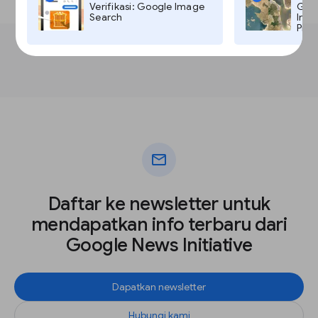
Verifikasi: Google Image
Goog
Search
Imag
Pro,
mail
Daftar ke newsletter untuk
mendapatkan info terbaru dari
Google News Initiative
Dapatkan newsletter
Hubungi kami