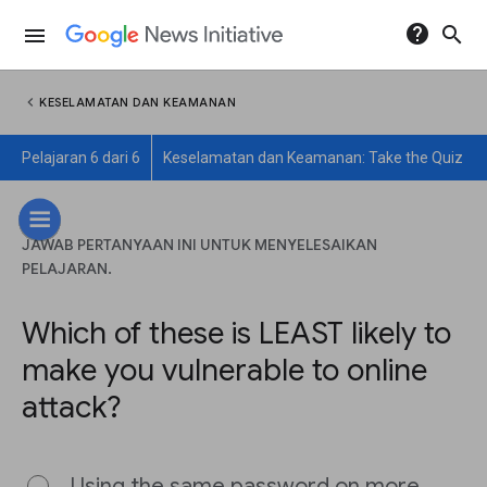
help
search
menu
chevron_left
KESELAMATAN DAN KEAMANAN
Pelajaran 6 dari 6
Keselamatan dan Keamanan: Take the Quiz
JAWAB PERTANYAAN INI UNTUK MENYELESAIKAN
PELAJARAN.
Which of these is LEAST likely to
make you vulnerable to online
attack?
Using the same password on more