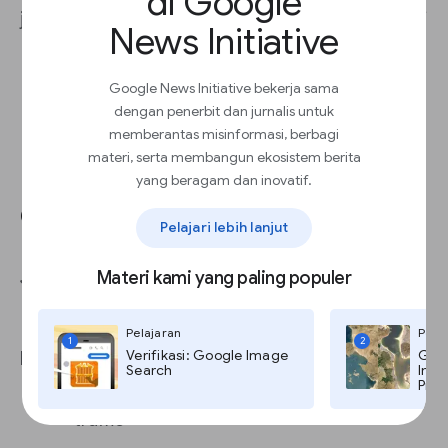
di Google
jumlah pengguna yang saya dapatkan bulan lalu?”
News Initiative
Google News Initiative bekerja sama
dengan penerbit dan jurnalis untuk
memberantas misinformasi, berbagi
materi, serta membangun ekosistem berita
Mengoptimalkan penggunaan
yang beragam dan inovatif.
Google Analytics 4
Pelajari lebih lanjut
Materi kami yang paling populer
Jelajahi
Mempelajari lebih dalam data Anda
Pelajaran
Pela
1
2
Verifikasi: Google Image
Goog
Iklan
Search
Imag
Pro,
Melihat pengaruh iklan Anda terhadap
traffic