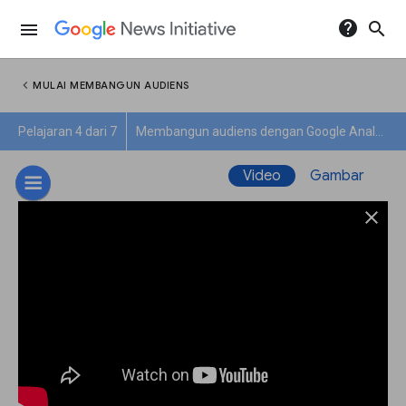
help
search
menu
chevron_left
MULAI MEMBANGUN AUDIENS
Pelajaran 4 dari 7
Membangun audiens dengan Google Analytics 4
Video
Gambar
close