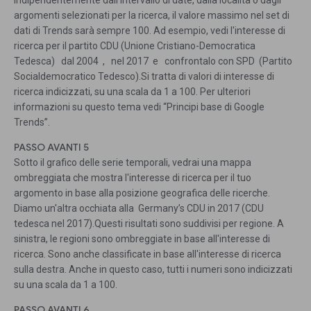
Indipendentemente dall'intervallo di date, dalla località o dagli
argomenti selezionati per la ricerca, il valore massimo nel set di
dati di Trends sarà sempre 100. Ad esempio, vedi l'interesse di
ricerca per il partito CDU (Unione Cristiano-Democratica
Tedesca) dal 2004 , nel 2017 e confrontalo con SPD (Partito
Socialdemocratico Tedesco).Si tratta di valori di interesse di
ricerca indicizzati, su una scala da 1 a 100. Per ulteriori
informazioni su questo tema vedi “Principi base di Google
Trends”.
PASSO AVANTI 5
Sotto il grafico delle serie temporali, vedrai una mappa
ombreggiata che mostra l'interesse di ricerca per il tuo
argomento in base alla posizione geografica delle ricerche.
Diamo un'altra occhiata alla Germany’s CDU in 2017 (CDU
tedesca nel 2017).Questi risultati sono suddivisi per regione. A
sinistra, le regioni sono ombreggiate in base all'interesse di
ricerca. Sono anche classificate in base all'interesse di ricerca
sulla destra. Anche in questo caso, tutti i numeri sono indicizzati
su una scala da 1 a 100.
PASSO AVANTI 6