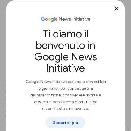
close
Ti diamo il
benvenuto in
Google News
Initiative
Google News Initiative collabora con editori
La ricerca di un argomento specifico può essere
e giornalisti per contrastare la
sia troppo ampia che a volte troppo specifica.
disinformazione, condividere risorse e
Successivamente, raggrupperemo i dati di
creare un ecosistema giornalistico
ricerca per categoria per ottenere risultati più
diversificato e innovativo.
pertinenti.
Scopri di più
PASSO AVANTI 1