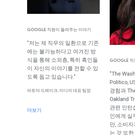
GOOGLE 직원이 들려주는 이야기
"저는 제 직무의 일환으로 기존
에는 불가능하다고 여겨진 방
식을 통해 소외층, 특히 흑인들
GOOGLE 
이 자신의 이야기를 전할 수 있
"The Wash
도록 돕고 있습니다."
Politico
경험과 The S
라토야 드레이크, 미디어 대표 팀장
Oakland 
관련 인턴
더보기
인에게 실
만, 소비자
는 것 또한