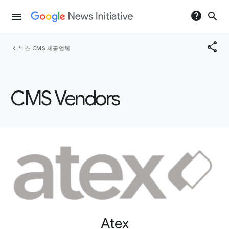
help
search
menu
share
chevron_left
뉴스 CMS 제공업체
CMS Vendors
Atex