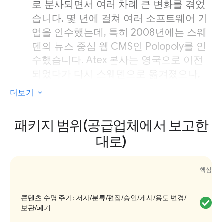
로 분사되면서 여러 차례 큰 변화를 겪었
습니다. 몇 년에 걸쳐 여러 소프트웨어 기
업을 인수했는데, 특히 2008년에는 스웨
덴의 뉴스 중심 웹 CMS인 Polopoly를 인
수했습니다. Atex 본사는 영국으로 이전
되었다가 다시 스웨덴으로 옮겨졌으나,
주요 경영진은 밀라노 지부에 있는 것으
더보기
로 보입니다. Atex는 브라질, 싱가포르, 오
스트레일리아, 핀란드에도 지사를 보유하
패키지 범위(공급업체에서 보고한
고 있습니다. 현재 Atex는 캐나다를 기반
대로)
으로 두고 있으며 수직 시장 소프트웨어
를 구매 및 소유하고 있는 Constellation
Software Inc.의 경영 그룹입니다.
핵심 플
Atex는 'Hermes'와 'Prestige' 시스템을
콘텐츠 수명 주기: 저자/분류/편집/승인/게시/용도 변경/
통해 지속적으로 인쇄 간행물을 지원하고
보관/폐기
있습니다. 다만, 초점은 헤드리스 CMS 및