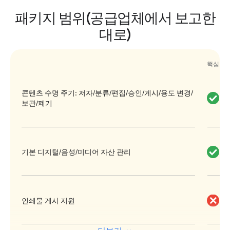
그러나 대부분의 미디어 기업은 Ghost
패키지 범위(공급업체에서 보고한
Foundation에서 내놓는 수수료 기반
대로)
Platform as a Service인 Ghost Pro를 선
택할 것입니다. Ghost Pro는 현재 18,000
핵심 플
곳 정도의 활성 라이선스 수혜자를 확보
하고 있습니다. Ghost Pro에는
콘텐츠 수명 주기: 저자/분류/편집/승인/게시/용도 변경/
Foundation 지원팀 액세스는 물론 이전
보관/폐기
연락처와 멤버십 목록을 무료로 이전할
수 있도록 지원해 주는 컨시어지 프로그
램도 포함되어 있습니다.
기본 디지털/음성/미디어 자산 관리
대부분의 기존 CMS 플랫폼과는 다르게
'멤버십'이라는 개념이 플랫폼의 핵심이며
웹사이트 및 뉴스레터 게시 기능은 멤버
인쇄물 게시 지원
십과 구독을 중심으로 합니다. Substack
과 같은 다른 경쟁업체와는 달리, Ghost