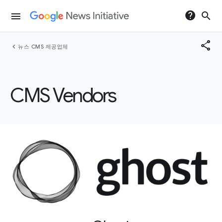
help
search
menu
share
chevron_left
뉴스 CMS 제공업체
CMS Vendors