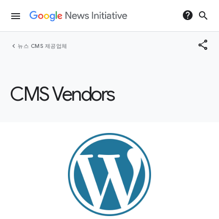
help
search
menu
share
chevron_left
뉴스 CMS 제공업체
CMS Vendors