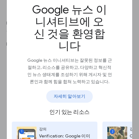
수립하기
Google 뉴스 이
니셔티브에 오
대시보드에서는 시간에 따른 웹사이트의 모든 활동
신 것을 환영합
을 추적합니다.
니다
대시보드에서는 무엇을 할 수 있나요?
지속 가능성 준비 태세 점수와 시간에 따른 주요
Google 뉴스 이니셔티브는 잘못된 정보를 근
벤치마크 대비 실적을 추적합니다.
절하고, 리소스를 공유하고, 다양하고 혁신적
우선순위 지정에 도움이 되도록 칸반 보드
인 뉴스 생태계를 조성하기 위해 게시자 및 언
(Kanban Board)에 선택한 전술을 추가합니다.
선택한 전술에 맞는 프로젝트 계획을 수립하고
론인과 함께 힘을 합쳐 노력하고 있습니다.
시간에 따른 진행 상황을 추적합니다.
전략적 선택을 미세 조정합니다.
자세히 알아보기
인기 있는 리소스
강의
강의
1
2
Verification: Google 이미
Goo
지속 가능성에 관한 연구 살펴보