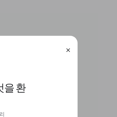
close
것을 환
 리