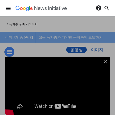
help
search
menu
chevron_left
독자층 구축 시작하기
강의 7개 중 6번째
젊은 독자층과 다양한 독자층에 도달하기
동영상
이미지
close