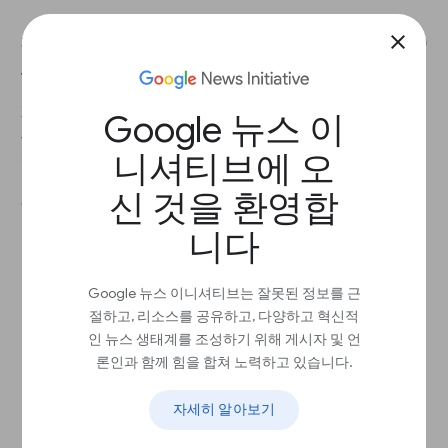
close
전 세계적으로 최대 3%의 인구가 독서 장애나 ADHD
와 같은 학습 및 사고 다양성을 가지고 있습니다.
가독성은 작성된 텍스트가 얼마나 이해하기 쉬운지
Google 뉴스 이
를 의미합니다. 다루는 내용, 형식, 정보를 제시하는
니셔티브에 오
방법이 가독성에 영향을 미칩니다.
신 것을 환영합
권장사항
니다
14포인트 이상의 글꼴 또는 동적 글꼴 크기를
사용하세요.
1.2 이상의 줄간격 또는 동적 줄간격을 사용하
Google 뉴스 이니셔티브는 잘못된 정보를 근
세요.
절하고, 리소스를 공유하고, 다양하고 혁신적
가능하면 기울임꼴을 사용하지 마세요.
인 뉴스 생태계를 조성하기 위해 게시자 및 언
한 번에 한 가지 아이디어만 공유하세요.
론인과 함께 힘을 합쳐 노력하고 있습니다.
소개하려는 내용을 독자층이 짐작하고 빠르
게 훑어볼 수 있도록 헤더를 추가하세요.
관련성 있는 콘텐츠와 별개의 콘텐츠를 구분
자세히 알아보기
할 수 있도록 줄바꿈을 사용하세요.
텍스트 음성 변환을 사용하세요.