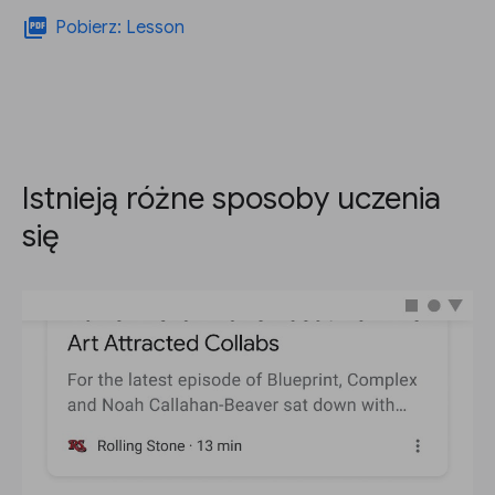
picture_as_pdf
Pobierz: Lesson
Istnieją różne sposoby uczenia
się