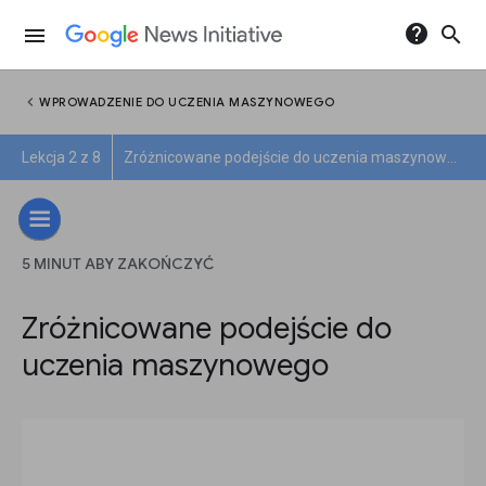
help
search
menu
chevron_left
WPROWADZENIE DO UCZENIA MASZYNOWEGO
Lekcja 2 z 8
Zróżnicowane podejście do uczenia maszynowego
5 MINUT ABY ZAKOŃCZYĆ
Zróżnicowane podejście do
uczenia maszynowego