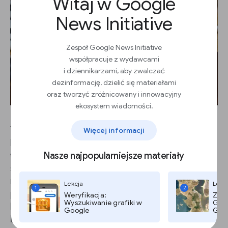
Witaj w Google
News Initiative
Zespół Google News Initiative
współpracuje z wydawcami
i dziennikarzami, aby zwalczać
dezinformację, dzielić się materiałami
oraz tworzyć zróżnicowany i innowacyjny
ekosystem wiadomości.
Trzecia kategoria to uczenie przez wzmacnianie.
Więcej informacji
Podobnie jak w przypadku uczenia bez nadzoru,
w uczeniu przez wzmacnianie nie wykorzystuje
Nasze najpopularniejsze materiały
się danych z etykietami. Polega ono na uczeni się
metodą prób i błędów, jakie działania należy
Lekcja
Lekc
1
2
podjąć, lub innymi słowy – poprzez popełnianie
Weryfikacja:
Zdję
Wyszukiwanie grafiki w
Goog
błędów. Początkowo algorytm działa losowo,
Google
Goog
badając środowisko, ale z czasem uczy się