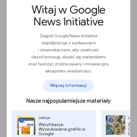
Dodaj obraz prezentujący społeczność na
Witaj w Google
stronie darowizn.
Wskaż swój status podatnika na stronie
News Initiative
darowizn.
Poinformuj potencjalnych darczyńców, co
się stanie po przekazaniu darowizny, np.
Zespół Google News Initiative
czy otrzymają potwierdzenie.
współpracuje z wydawcami
Wysyłaj raport roczny zawierający
i dziennikarzami, aby zwalczać
informacje o wpływie, dane finansowe
dezinformację, dzielić się materiałami
i podziękowania dla darczyńców.
Utwórz stronę raportu rocznego w swojej
oraz tworzyć zróżnicowany i innowacyjny
witrynie.
ekosystem wiadomości.
Wymień raport roczny wśród oferowanych
korzyści.
Więcej informacji
Udostępnij opcję darowizn miesięcznych.
Po każdej darowiźnie wysyłaj e-maila
z podziękowaniem, szczególnie do stałych
Nasze najpopularniejsze materiały
darczyńców.
Informuj o wpływie swojej organizacji
Lekcja
Lekc
w comiesięcznych newsletterach dla
1
2
Weryfikacja:
Zdję
darczyńców.
Wyszukiwanie grafiki w
Goog
Google
Goog