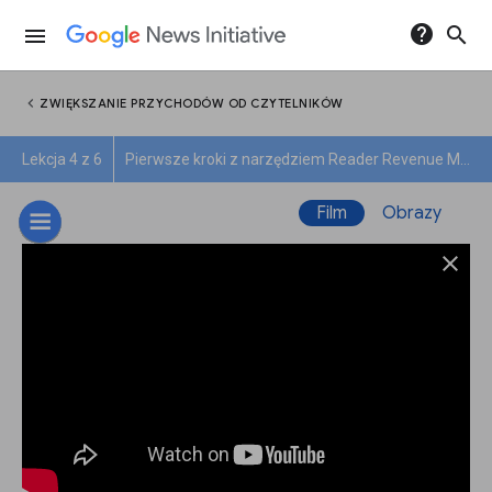
help
search
menu
chevron_left
ZWIĘKSZANIE PRZYCHODÓW OD CZYTELNIKÓW
Lekcja 4 z 6
Pierwsze kroki z narzędziem Reader Revenue Manager
Film
Obrazy
close