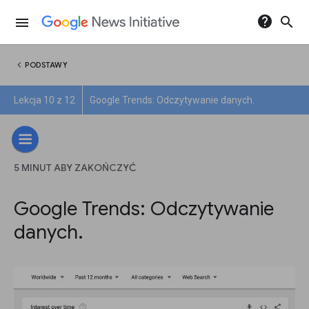
help
search
menu
chevron_left
PODSTAWY
Lekcja 10 z 12
Google Trends: Odczytywanie danych.
5 MINUT ABY ZAKOŃCZYĆ
Google Trends: Odczytywanie
danych.