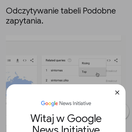
Odczytywanie tabeli Podobne
zapytania.
close
Witaj w Google
News Initiative