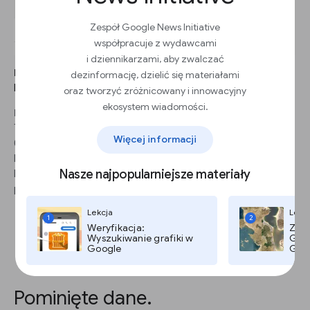
Zespół Google News Initiative
współpracuje z wydawcami
i dziennikarzami, aby zwalczać
KROK 1
dezinformację, dzielić się materiałami
Kliknij rozwijane menu, aż zobaczysz Najpopularniejsze hasła.
oraz tworzyć zróżnicowany i innowacyjny
ekosystem wiadomości.
KROK 2
Tabela pokaże najczęściej wyszukiwane frazy z podanym przez
Więcej informacji
Ciebie hasłem w tej samej sesji wyszukiwania, z tą samą
kategorią, krajem lub regionem. W przypadku braku wybrania
Nasze najpopularniejsze materiały
hasła wyszukiwania (a jedynie kategorii lub regionu)
przedstawiane są wszystkie wyniki wyszukiwania.
Lekcja
Lekc
1
2
Weryfikacja:
Zdję
Wyszukiwanie grafiki w
Goog
Google
Goog
Pominięte dane.