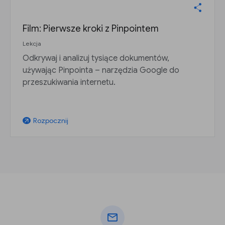
Film: Pierwsze kroki z Pinpointem
Lekcja
Odkrywaj i analizuj tysiące dokumentów,
używając Pinpointa – narzędzia Google do
przeszukiwania internetu.
Rozpocznij
arrow_outward
mail