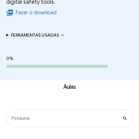
digital safety tools.
picture_as_pdf
Fazer o download
expand_more
FERRAMENTAS USADAS
0%
Aulas
search