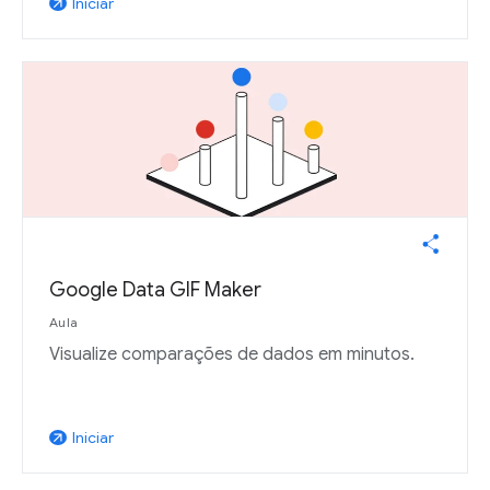
Iniciar
arrow_outward
Google Data GIF Maker
Aula
Visualize comparações de dados em minutos.
Iniciar
arrow_outward